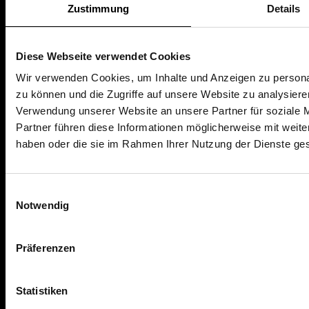
Zustimmung
Details
Nutzungsbedingungen
Diese Webseite verwendet Cookies
AKTUELLES & WISSEN
Wir verwenden Cookies, um Inhalte und Anzeigen zu personal
zu können und die Zugriffe auf unsere Website zu analysier
Finanzwissen
Verwendung unserer Website an unsere Partner für soziale 
Ratgeber
Partner führen diese Informationen möglicherweise mit weite
News
haben oder die sie im Rahmen Ihrer Nutzung der Dienste g
Einwilligungsauswahl
HILFE & KONTAKT
Notwendig
Hilfe & Formulare
Kontakt
Präferenzen
Über uns
Statistiken
Partnerprogramm