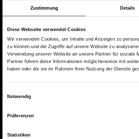
AGB
Zustimmung
Details
Nutzungsbedingungen
Diese Webseite verwendet Cookies
AKTUELLES & WISSEN
Wir verwenden Cookies, um Inhalte und Anzeigen zu personal
zu können und die Zugriffe auf unsere Website zu analysier
Finanzwissen
Verwendung unserer Website an unsere Partner für soziale 
Ratgeber
Partner führen diese Informationen möglicherweise mit weite
News
haben oder die sie im Rahmen Ihrer Nutzung der Dienste g
Einwilligungsauswahl
HILFE & KONTAKT
Notwendig
Hilfe & Formulare
Kontakt
Präferenzen
Über uns
Statistiken
Partnerprogramm