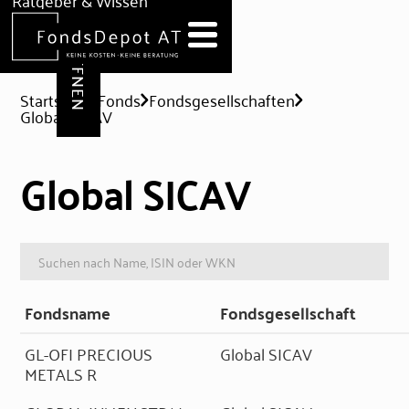
DEPOT ERÖFFNEN
Ratgeber & Wissen
News
Hilfe & Formulare
Startseite
Fonds
Fondsgesellschaften
Global SICAV
Global SICAV
Fondsname
Fondsgesellschaft
GL-OFI PRECIOUS
Global SICAV
METALS R