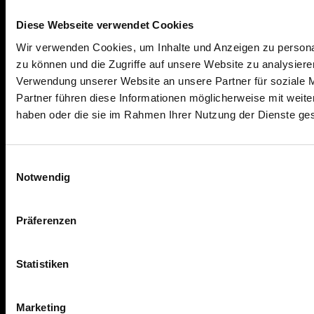
Diese Webseite verwendet Cookies
AKTUELLES & WISSEN
Wir verwenden Cookies, um Inhalte und Anzeigen zu personal
Finanzwissen
zu können und die Zugriffe auf unsere Website zu analysier
Verwendung unserer Website an unsere Partner für soziale 
Ratgeber
Partner führen diese Informationen möglicherweise mit weite
News
haben oder die sie im Rahmen Ihrer Nutzung der Dienste g
Einwilligungsauswahl
HILFE & KONTAKT
Notwendig
Hilfe & Formulare
Kontakt
Präferenzen
Über uns
Partnerprogramm
Statistiken
FAQ
Marketing