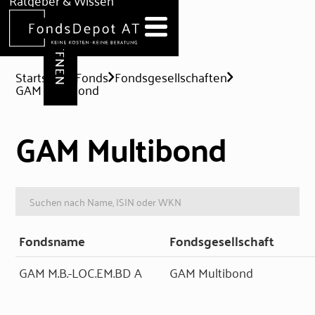
DEPOT ERÖFFNEN
Ratgeber & Wissen
News
Hilfe & Formulare
Startseite
Fonds
Fondsgesellschaften
GAM Multibond
GAM Multibond
Fondsname
Fondsgesellschaft
GAM M.B.-LOC.EM.BD A
GAM Multibond