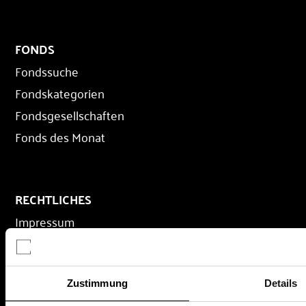
FONDS
Fondssuche
Fondskategorien
Fondsgesellschaften
Fonds des Monat
RECHTLICHES
Impressum
Datenschutz
AGB
Nutzungsbedingungen
Zustimmung
Details