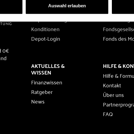
Auswahl erlauben
Depot eröffnen
Fondssuche
Depot übertragen
Fondskatego
Konditionen
Fondsgesells
Depot-Login
Fonds des M
d 0€
und
AKTUELLES &
HILFE & KO
WISSEN
Hilfe & Formu
Finanzwissen
Kontakt
Ratgeber
Über uns
News
Partnerprog
FAQ