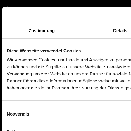
Impressum
Datenschutz
AGB
Zustimmung
Details
Nutzungsbedingungen
Diese Webseite verwendet Cookies
Wir verwenden Cookies, um Inhalte und Anzeigen zu personal
AKTUELLES & WISSEN
zu können und die Zugriffe auf unsere Website zu analysier
Finanzwissen
Verwendung unserer Website an unsere Partner für soziale 
Ratgeber
Partner führen diese Informationen möglicherweise mit weite
haben oder die sie im Rahmen Ihrer Nutzung der Dienste g
News
Einwilligungsauswahl
Notwendig
HILFE & KONTAKT
Hilfe & Formulare