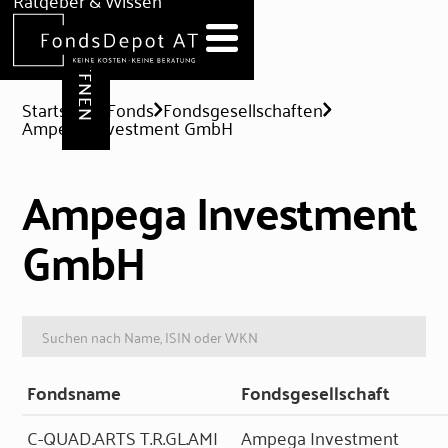
DEPOT ERÖFFNEN
Ratgeber & Wissen
News
Hilfe & Formulare
Startseite
Fonds
Fondsgesellschaften
Ampega Investment GmbH
Ampega Investment
GmbH
Fondsname
Fondsgesellschaft
C-QUAD.ARTS T.R.GL.AMI
Ampega Investment