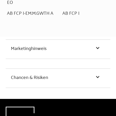
EO
AB FCP I-EM.M.GWTH A
AB FCP I
Marketinghinweis
Chancen & Risiken