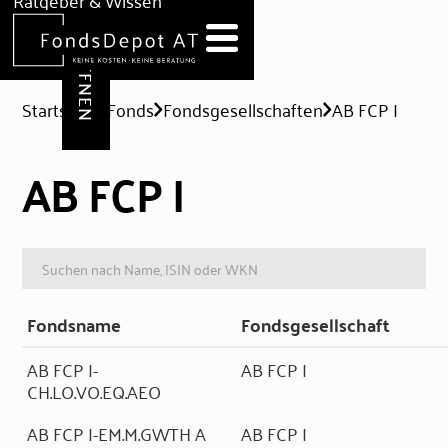
DEPOT ERÖFFNEN
Ratgeber & Wissen
News
Hilfe & Formulare
Startseite
Fonds
Fondsgesellschaften
AB FCP I
AB FCP I
Fondsname
Fondsgesellschaft
AB FCP I-
AB FCP I
CH.LO.VO.EQ.AEO
AB FCP I-EM.M.GWTH A
AB FCP I