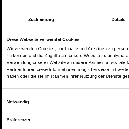
Datenschutz
AGB
Zustimmung
Details
Nutzungsbedingungen
Diese Webseite verwendet Cookies
AKTUELLES & WISSEN
Wir verwenden Cookies, um Inhalte und Anzeigen zu personal
zu können und die Zugriffe auf unsere Website zu analysier
Finanzwissen
Verwendung unserer Website an unsere Partner für soziale 
Ratgeber
Partner führen diese Informationen möglicherweise mit weite
News
haben oder die sie im Rahmen Ihrer Nutzung der Dienste g
Einwilligungsauswahl
Notwendig
HILFE & KONTAKT
Hilfe & Formulare
Präferenzen
Kontakt