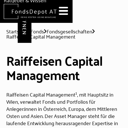
DEPOT ERÖFFNEN
Ratgeber & Wissen
News
Hilfe & Formulare
Startseite
Fonds
Fondsgesellschaften
Raiffeisen Capital Management
Raiffeisen Capital
Management
1
Raiffeisen Capital Management
, mit Hauptsitz in
Wien, verwaltet Fonds und Portfolios für
Anleger:innen in Österreich, Europa, dem Mittleren
Osten und Asien. Der Asset Manager steht für die
laufende Entwicklung herausragender Expertise in